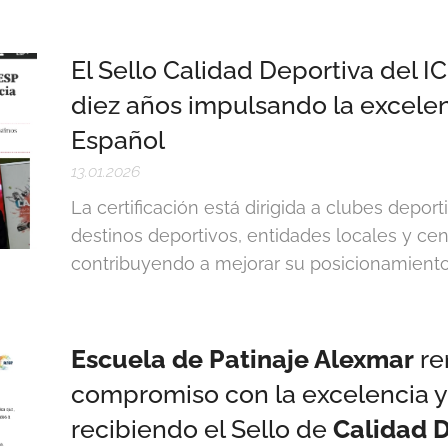
El Sello Calidad Deportiva del
diez años impulsando la excelen
Español
13.01.2026
La certificación está dirigida a clubes deport
destinos deportivos, entidades locales y cen
contribuyendo a mejorar su posicionamiento, 
Escuela de Patinaje Alexmar
re
compromiso con la excelencia y
recibiendo el Sello de
Calidad 