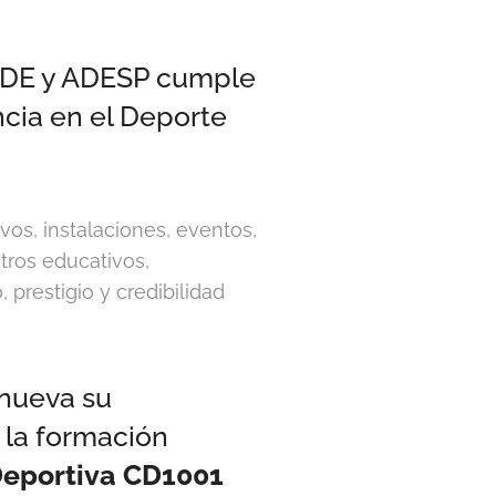
 ICDE y ADESP cumple
cia en el Deporte
ivos, instalaciones, eventos,
tros educativos,
prestigio y credibilidad
nueva su
 la formación
Deportiva CD1001